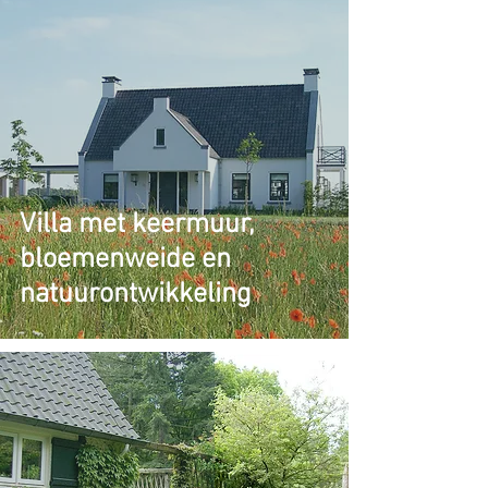
Villa met keermuur,
bloemenweide en
natuurontwikkeling