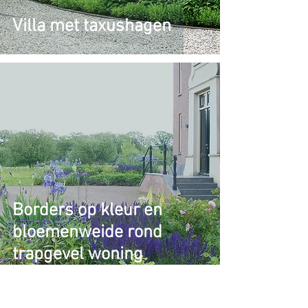
Villa met taxushagen
Borders op kleur en
bloemenweide rond
trapgevel woning