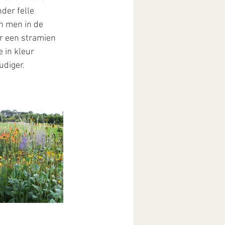
der felle 
an men in de 
r een stramien 
in kleur 
udiger.