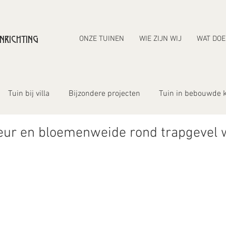
NRICHTING
ONZE TUINEN
WIE ZIJN WIJ
WAT DOE
Tuin bij villa
Bijzondere projecten
Tuin in bebouwde 
leur en bloemenweide rond trapgevel