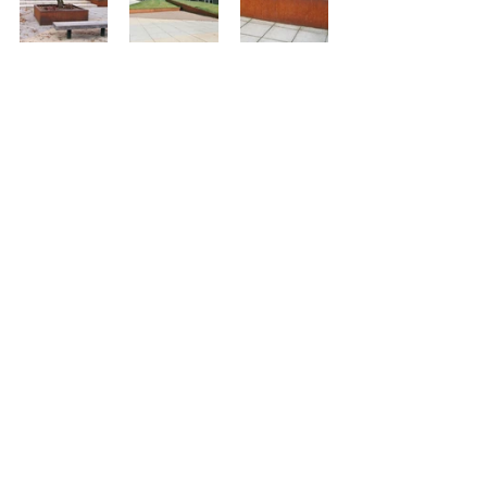
Terug naar alle tuinen
Bijzondere projecten
BERT KÄMINK
TUIN- EN LANDSCHAPSINRICHTING
e:
info@bertkamink.nl
- t:
0543-565304
Drenthelweg 6, 7121 KV Aalten