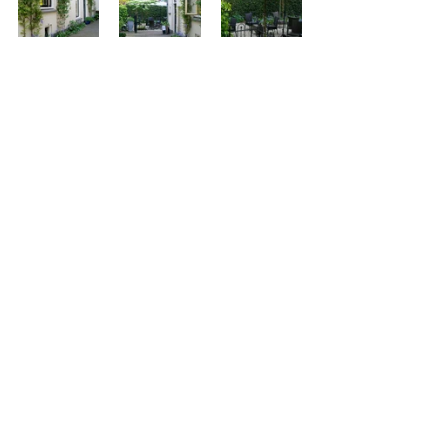
Terug naar alle tuinen
Bijzondere projecten
BERT KÄMINK