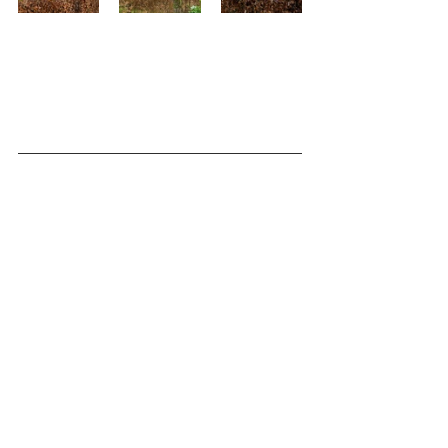
Terug naar alle tuinen
Tuin bij boerderij
Tuin buiten bebouwde kom
BERT KÄMINK
TUIN- EN LANDSCHAPSINRICHTING
e:
info@bertkamink.nl
- t:
0543-565304
Drenthelweg 6, 7121 KV Aalten