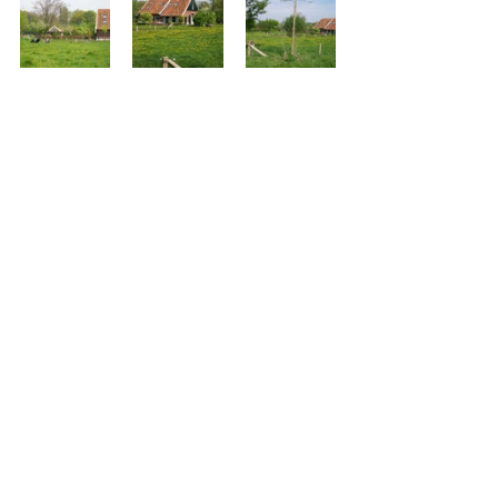
Terug naar alle tuinen
Tuin bij boerderij
Tuin buiten bebouwde kom
BERT KÄMINK
TUIN- EN LANDSCHAPSINRICHTING